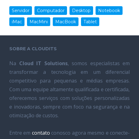
Servidor
Computador
Desktop
Notebook
iMac
MacMini
MacBook
Tablet
SOBRE A CLOUDITS
Na
Cloud IT Solutions
, somos especialistas em
transformar a tecnologia em um diferencial
competitivo para pequenas e médias empresas.
Com uma equipe altamente qualificada e certificada,
oferecemos serviços com soluções personalizadas
e inovadoras, sempre com foco na segurança e na
otimização de custos.
Entre em
contato
conosco agora mesmo e conecte-