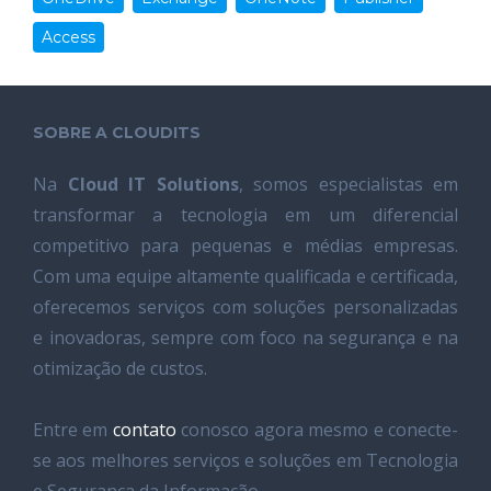
Access
SOBRE A CLOUDITS
Na
Cloud IT Solutions
, somos especialistas em
transformar a tecnologia em um diferencial
competitivo para pequenas e médias empresas.
Com uma equipe altamente qualificada e certificada,
oferecemos serviços com soluções personalizadas
e inovadoras, sempre com foco na segurança e na
otimização de custos.
Entre em
contato
conosco agora mesmo e conecte-
se aos melhores serviços e soluções em Tecnologia
e Segurança da Informação.